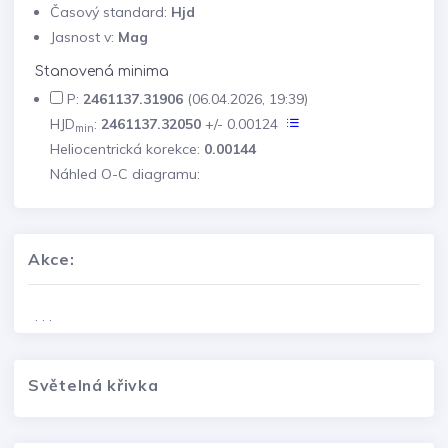
Časový standard:
Hjd
Jasnost v:
Mag
Stanovená minima
P:
2461137.31906
(06.04.2026, 19:39)
HJD
:
2461137.32050
+/- 0.00124
min
Heliocentrická korekce:
0.00144
Náhled O-C diagramu:
Akce:
. . .
Světelná křivka