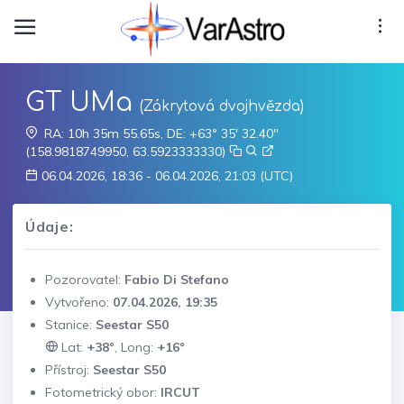
GT UMa
(Zákrytová dvojhvězda)
RA: 10h 35m 55.65s, DE: +63° 35' 32.40"
(158.9818749950, 63.5923333330)
06.04.2026, 18:36 - 06.04.2026, 21:03 (UTC)
Údaje:
Pozorovatel:
Fabio Di Stefano
Vytvořeno:
07.04.2026, 19:35
Stanice:
Seestar S50
Lat:
+38°
, Long:
+16°
Přístroj:
Seestar S50
Fotometrický obor:
IRCUT