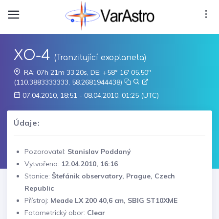
XO-4
(Tranzitující exoplaneta)
RA: 07h 21m 33.20s, DE: +58° 16' 05.50"
(110.3883333333, 58.2681944438)
07.04.2010, 18:51 - 08.04.2010, 01:25 (UTC)
Údaje:
Pozorovatel:
Stanislav Poddaný
Vytvořeno:
12.04.2010, 16:16
Stanice:
Štefánik observatory, Prague, Czech
Republic
Přístroj:
Meade LX 200 40,6 cm, SBIG ST10XME
Fotometrický obor:
Clear