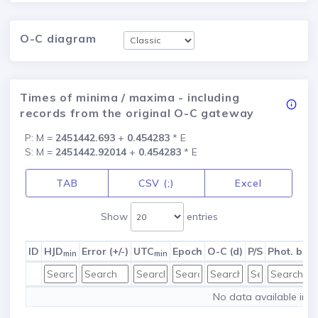
O-C diagram
Times of minima / maxima - including
records from the original O-C gateway
P: M =
2451442.693
+
0.454283
* E
S: M =
2451442.92014
+
0.454283
* E
TAB
CSV (;)
Excel
Show
entries
ID
HJD
Error (+/-)
UTC
Epoch
O-C (d)
P/S
Phot. ban
min
min
No data available in t