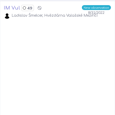
IM Vul
49
New observation
8/31/2022
Ladislav Šmelcer, Hvězdárna Valašské Meziříčí