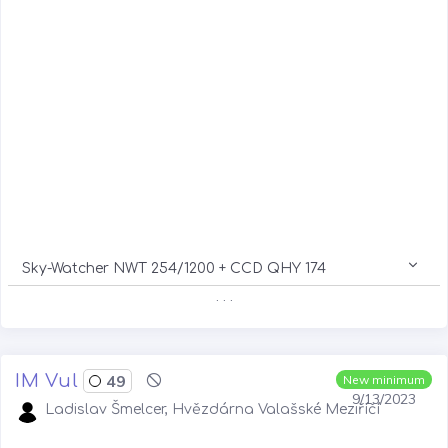
Sky-Watcher NWT 254/1200 + CCD QHY 174
. . .
IM Vul
49
New minimum
9/13/2023
Ladislav Šmelcer, Hvězdárna Valašské Meziříčí