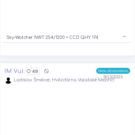
Sky-Watcher NWT 254/1200 + CCD QHY 174
. . .
IM Vul
49
New observation
9/13/2023
Ladislav Šmelcer, Hvězdárna Valašské Meziříčí