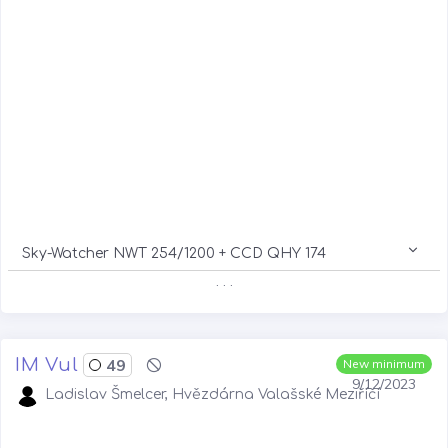
Sky-Watcher NWT 254/1200 + CCD QHY 174
. . .
IM Vul
49
New minimum
9/12/2023
Ladislav Šmelcer, Hvězdárna Valašské Meziříčí