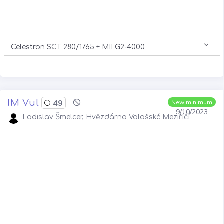
Celestron SCT 280/1765 + MII G2-4000
. . .
IM Vul
49
New minimum
9/10/2023
Ladislav Šmelcer, Hvězdárna Valašské Meziříčí