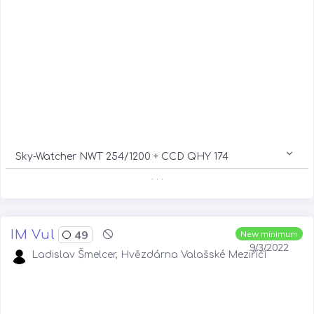
Sky-Watcher NWT 254/1200 + CCD QHY 174
. . .
IM Vul
49
New minimum
9/3/2022
Ladislav Šmelcer, Hvězdárna Valašské Meziříčí