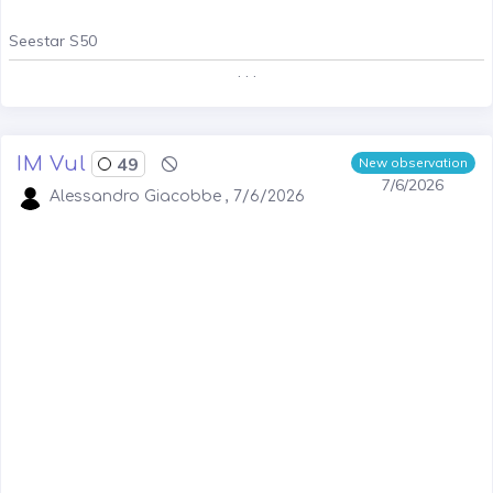
Seestar S50
. . .
IM Vul
49
New observation
7/6/2026
Alessandro Giacobbe , 7/6/2026