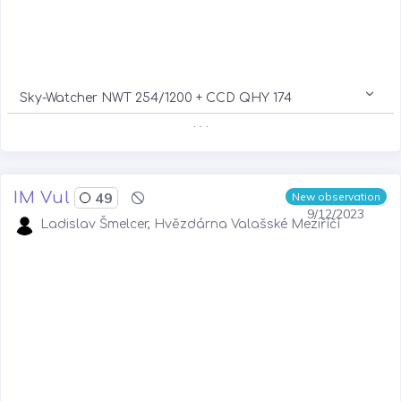
Sky-Watcher NWT 254/1200 + CCD QHY 174
. . .
IM Vul
49
New observation
9/12/2023
Ladislav Šmelcer, Hvězdárna Valašské Meziříčí