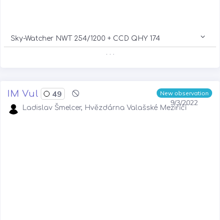
Sky-Watcher NWT 254/1200 + CCD QHY 174
. . .
IM Vul
49
New observation
9/3/2022
Ladislav Šmelcer, Hvězdárna Valašské Meziříčí