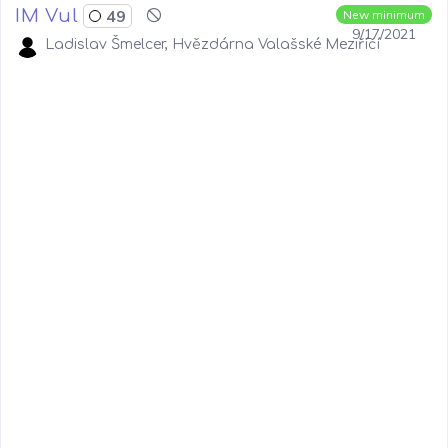
IM Vul
49
New minimum
9/17/2021
Ladislav Šmelcer, Hvězdárna Valašské Meziříčí