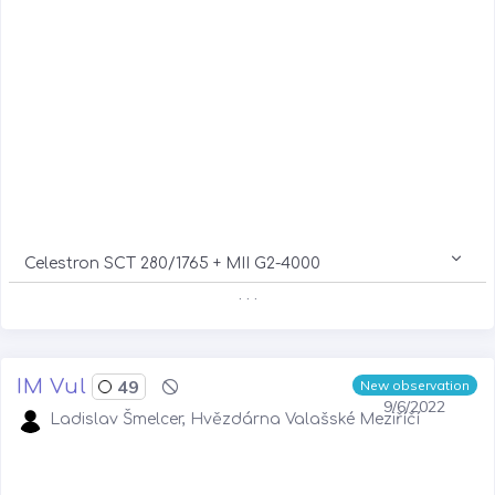
Celestron SCT 280/1765 + MII G2-4000
. . .
IM Vul
49
New observation
9/6/2022
Ladislav Šmelcer, Hvězdárna Valašské Meziříčí