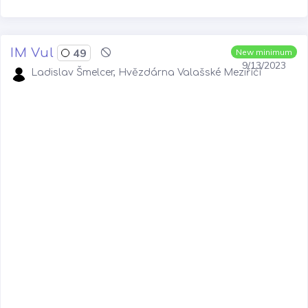
IM Vul
49
New minimum
9/13/2023
Ladislav Šmelcer, Hvězdárna Valašské Meziříčí