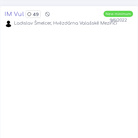
IM Vul
49
New minimum
9/6/2022
Ladislav Šmelcer, Hvězdárna Valašské Meziříčí