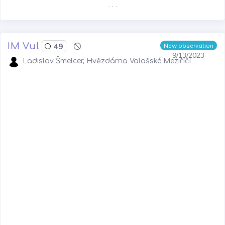
. . .
IM Vul
49
New observation
9/13/2023
Ladislav Šmelcer, Hvězdárna Valašské Meziříčí