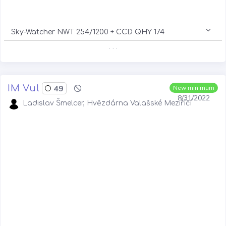
Sky-Watcher NWT 254/1200 + CCD QHY 174
. . .
IM Vul
49
New minimum
8/31/2022
Ladislav Šmelcer, Hvězdárna Valašské Meziříčí