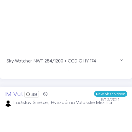
Sky-Watcher NWT 254/1200 + CCD QHY 174
. . .
IM Vul
49
New observation
9/17/2021
Ladislav Šmelcer, Hvězdárna Valašské Meziříčí