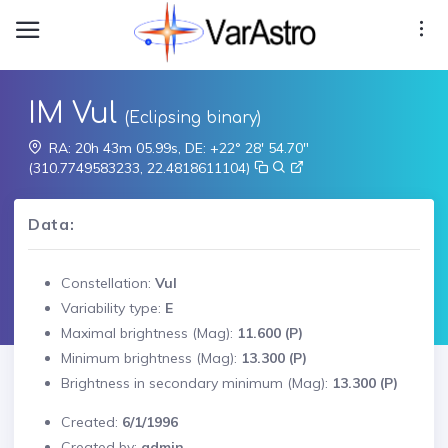
IM Vul
(Eclipsing binary)
RA: 20h 43m 05.99s, DE: +22° 28' 54.70"
(310.7749583233, 22.4818611104)
Data:
Constellation:
Vul
Variability type:
E
Maximal brightness (Mag):
11.600 (P)
Minimum brightness (Mag):
13.300 (P)
Brightness in secondary minimum (Mag):
13.300 (P)
Created:
6/1/1996
Created by:
admin