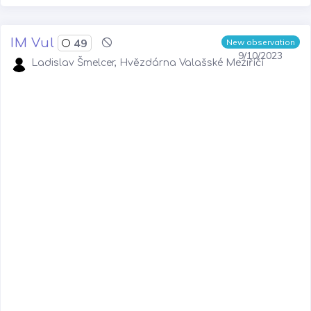
IM Vul
49
New observation
9/10/2023
Ladislav Šmelcer, Hvězdárna Valašské Meziříčí