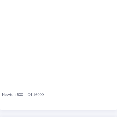
Newton 500 + C4 16000
. . .