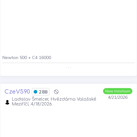
Newton 500 + C4 16000
. . .
CzeV590
288
New minimum
4/21/2026
Ladislav Šmelcer, Hvězdárna Valašské
Meziříčí, 4/18/2026