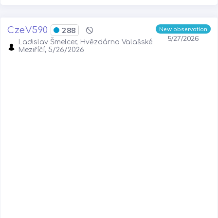
CzeV590
288
New observation
5/27/2026
Ladislav Šmelcer, Hvězdárna Valašské
Meziříčí, 5/26/2026