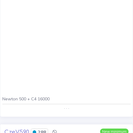
Newton 500 + C4 16000
. . .
CzeV590
288
New minimum