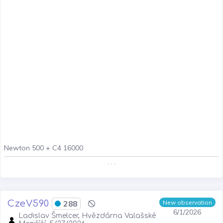
Newton 500 + C4 16000
. . .
CzeV590
288
New observation
6/1/2026
Ladislav Šmelcer, Hvězdárna Valašské