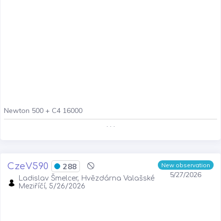
Newton 500 + C4 16000
. . .
CzeV590
288
New observation
5/27/2026
Ladislav Šmelcer, Hvězdárna Valašské
Meziříčí, 5/26/2026