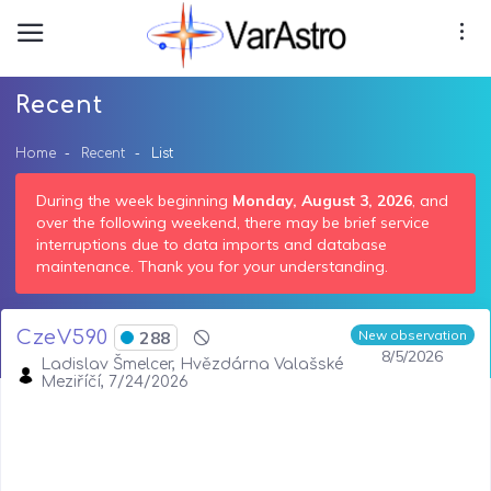
Recent
Home
Recent
List
During the week beginning
Monday, August 3, 2026
, and
over the following weekend, there may be brief service
interruptions due to data imports and database
maintenance. Thank you for your understanding.
CzeV590
288
New observation
8/5/2026
Ladislav Šmelcer, Hvězdárna Valašské
Meziříčí, 7/24/2026