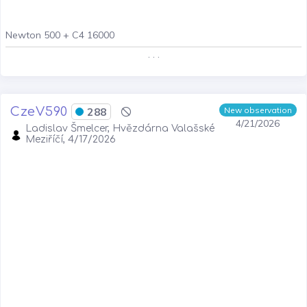
Newton 500 + C4 16000
. . .
CzeV590
288
New observation
4/21/2026
Ladislav Šmelcer, Hvězdárna Valašské
Meziříčí, 4/17/2026