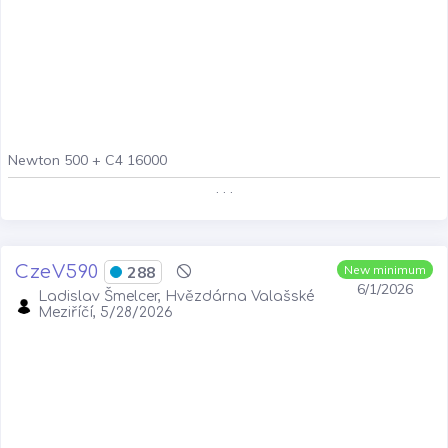
Newton 500 + C4 16000
. . .
CzeV590
288
New minimum
6/1/2026
Ladislav Šmelcer, Hvězdárna Valašské
Meziříčí, 5/28/2026