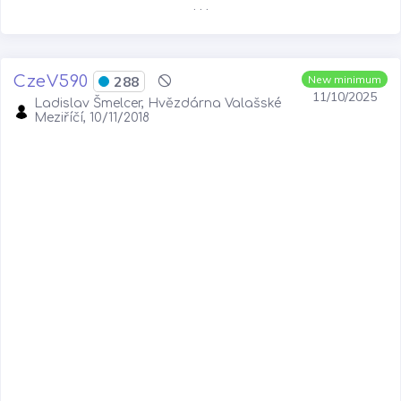
. . .
CzeV590
288
New minimum
11/10/2025
Ladislav Šmelcer, Hvězdárna Valašské
Meziříčí, 10/11/2018