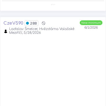
. . .
CzeV590
288
New minimum
6/1/2026
Ladislav Šmelcer, Hvězdárna Valašské
Meziříčí, 5/28/2026