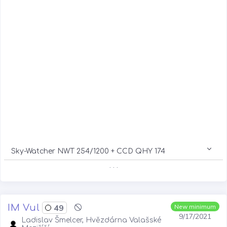
Sky-Watcher NWT 254/1200 + CCD QHY 174
. . .
IM Vul
49
New minimum
9/17/2021
Ladislav Šmelcer, Hvězdárna Valašské