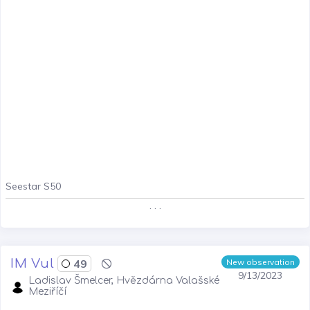
Seestar S50
. . .
IM Vul
49
New observation
9/13/2023
Ladislav Šmelcer, Hvězdárna Valašské
Meziříčí