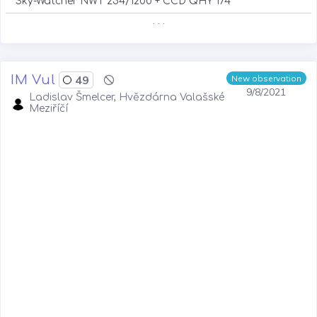
Sky-Watcher NWT 254/1200 + CCD QHY 174
. . .
IM Vul
49
New observation
9/8/2021
Ladislav Šmelcer, Hvězdárna Valašské
Meziříčí