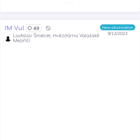
. . .
IM Vul
49
New observation
9/12/2023
Ladislav Šmelcer, Hvězdárna Valašské
Meziříčí