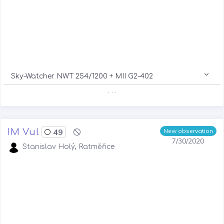
Sky-Watcher NWT 254/1200 + MII G2-402
. . .
IM Vul
49
New observation
7/30/2020
Stanislav Holý, Ratměřice