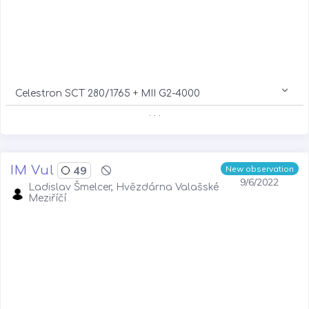
Celestron SCT 280/1765 + MII G2-4000
. . .
IM Vul
49
New observation
9/6/2022
Ladislav Šmelcer, Hvězdárna Valašské
Meziříčí