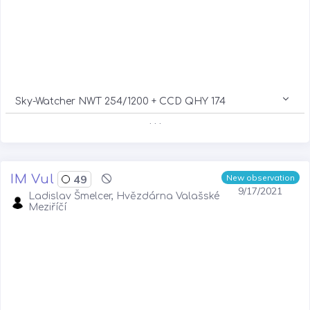
Sky-Watcher NWT 254/1200 + CCD QHY 174
. . .
IM Vul
49
New observation
9/17/2021
Ladislav Šmelcer, Hvězdárna Valašské
Meziříčí