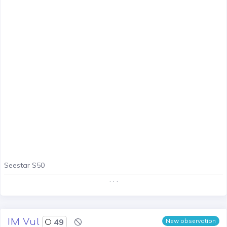
Seestar S50
. . .
IM Vul
49
New observation