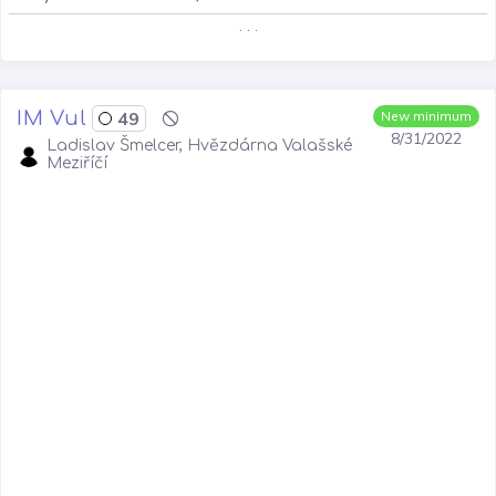
. . .
IM Vul
49
New minimum
8/31/2022
Ladislav Šmelcer, Hvězdárna Valašské
Meziříčí