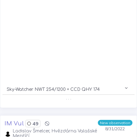
Sky-Watcher NWT 254/1200 + CCD QHY 174
. . .
IM Vul
49
New observation
8/31/2022
Ladislav Šmelcer, Hvězdárna Valašské
Meziříčí