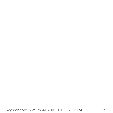
Sky-Watcher NWT 254/1200 + CCD QHY 174