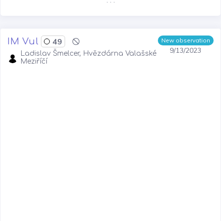
. . .
IM Vul
49
New observation
9/13/2023
Ladislav Šmelcer, Hvězdárna Valašské
Meziříčí