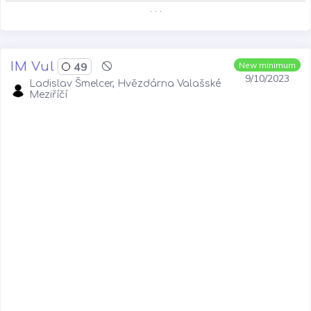
. . .
IM Vul
49
New minimum
9/10/2023
Ladislav Šmelcer, Hvězdárna Valašské
Meziříčí