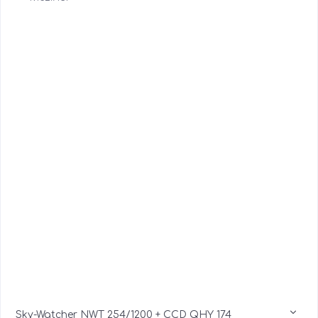
Sky-Watcher NWT 254/1200 + CCD QHY 174