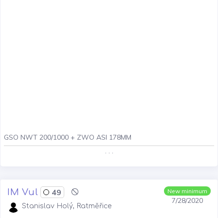
GSO NWT 200/1000 + ZWO ASI 178MM
. . .
IM Vul
49
New minimum
7/28/2020
Stanislav Holý, Ratměřice