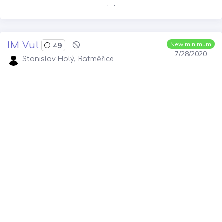
. . .
IM Vul
49
New minimum
7/28/2020
Stanislav Holý, Ratměřice