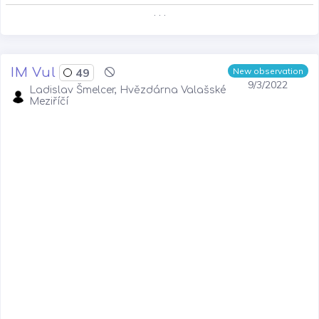
. . .
IM Vul
49
New observation
9/3/2022
Ladislav Šmelcer, Hvězdárna Valašské
Meziříčí