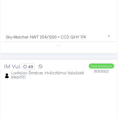
Sky-Watcher NWT 254/1200 + CCD QHY 174
. . .
IM Vul
49
New minimum
9/3/2022
Ladislav Šmelcer, Hvězdárna Valašské
Meziříčí