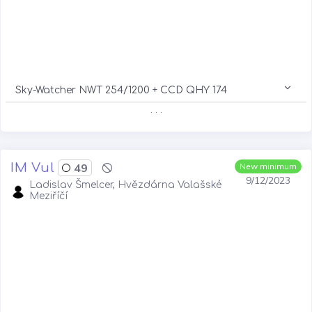
Sky-Watcher NWT 254/1200 + CCD QHY 174
. . .
IM Vul
49
New minimum
9/12/2023
Ladislav Šmelcer, Hvězdárna Valašské
Meziříčí