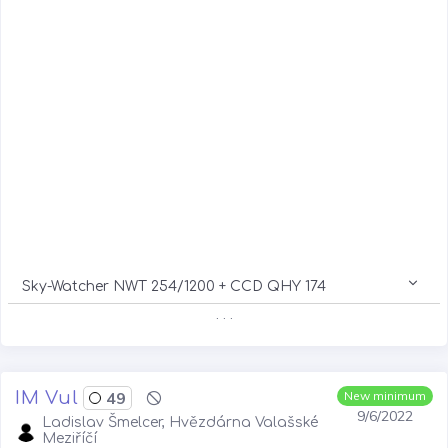
Sky-Watcher NWT 254/1200 + CCD QHY 174
. . .
IM Vul
49
New minimum
9/6/2022
Ladislav Šmelcer, Hvězdárna Valašské
Meziříčí