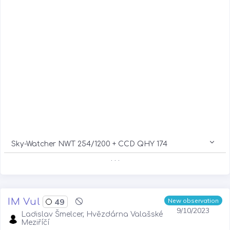
Sky-Watcher NWT 254/1200 + CCD QHY 174
. . .
IM Vul
49
New observation
9/10/2023
Ladislav Šmelcer, Hvězdárna Valašské
Meziříčí