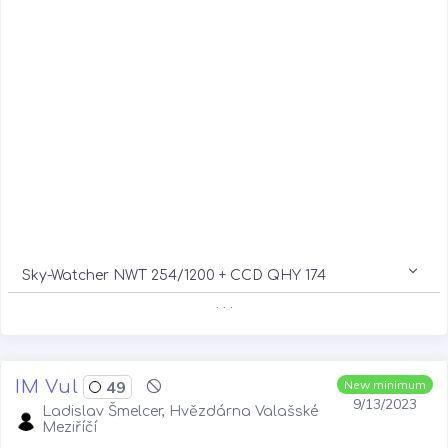
Sky-Watcher NWT 254/1200 + CCD QHY 174
. . .
IM Vul
49
New minimum
9/13/2023
Ladislav Šmelcer, Hvězdárna Valašské
Meziříčí