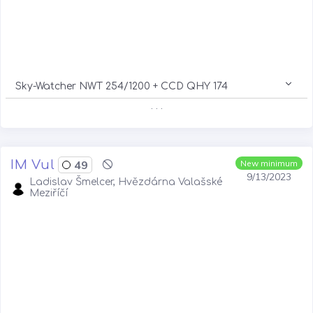
Sky-Watcher NWT 254/1200 + CCD QHY 174
. . .
IM Vul
49
New minimum
9/13/2023
Ladislav Šmelcer, Hvězdárna Valašské
Meziříčí